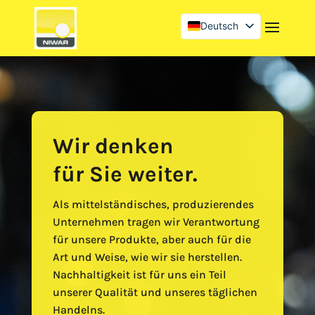
Deutsch
English (UK)
Français
Wir denken
für Sie weiter.
Als mittelständisches, produzierendes
Unternehmen tragen wir Verantwortung
für unsere Produkte, aber auch für die
Art und Weise, wie wir sie herstellen.
Nachhaltigkeit ist für uns ein Teil
unserer Qualität und unseres täglichen
Handelns.